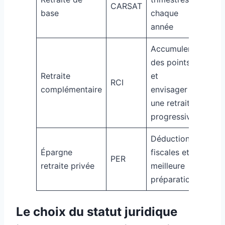
CARSAT
base
chaque
année
Accumuler
des points
Retraite
et
RCI
complémentaire
envisager
une retraite
progressive
Déductions
Épargne
fiscales et
PER
retraite privée
meilleure
préparation
Le choix du statut juridique