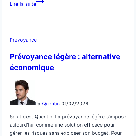
Ton
Lire la suite
assurance
santé
a
des
Prévoyance
failles
secrètes
Prévoyance légère : alternative
économique
Par
Quentin
01/02/2026
Salut c’est Quentin. La prévoyance légère s’impose
aujourd’hui comme une solution efficace pour
gérer les risques sans exploser son budget. Pour