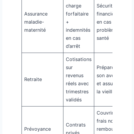
charge
Sécurité
Assurance
forfaitaire
financière
maladie-
+
en cas de
maternité
indemnités
problème
en cas
santé
d’arrêt
Cotisations
sur
Préparer
revenus
son avenir
Retraite
réels avec
et assurer
trimestres
la vieillesse
validés
Couvrir les
frais non
Contrats
Prévoyance
remboursés
privés