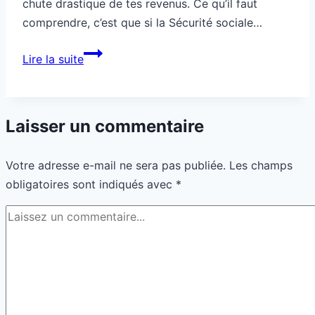
chute drastique de tes revenus. Ce qu’il faut
comprendre, c’est que si la Sécurité sociale…
Comment
Lire la suite
assurer
ton
revenu
Laisser un commentaire
en
cas
Votre adresse e-mail ne sera pas publiée.
Les champs
d’accident
obligatoires sont indiqués avec
*