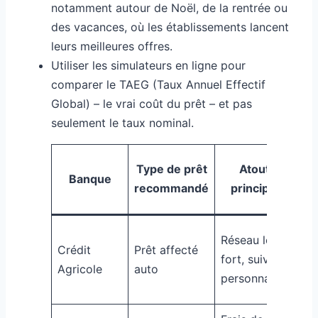
notamment autour de Noël, de la rentrée ou
des vacances, où les établissements lancent
leurs meilleures offres.
Utiliser les simulateurs en ligne pour
comparer le TAEG (Taux Annuel Effectif
Global) – le vrai coût du prêt – et pas
seulement le taux nominal.
Ex
Type de prêt
Atout
Banque
d
recommandé
principal
TA
À p
Réseau local
Crédit
Prêt affecté
de 
fort, suivi
Agricole
auto
sur
personnalisé
mo