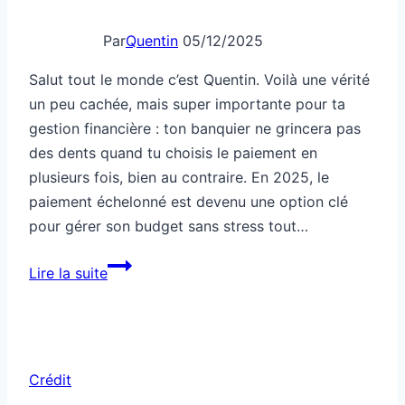
Par
Quentin
05/12/2025
Salut tout le monde c’est Quentin. Voilà une vérité
un peu cachée, mais super importante pour ta
gestion financière : ton banquier ne grincera pas
des dents quand tu choisis le paiement en
plusieurs fois, bien au contraire. En 2025, le
paiement échelonné est devenu une option clé
pour gérer son budget sans stress tout…
Ton
Lire la suite
banquier
adore
quand
tu
Crédit
paies