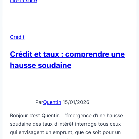
Lire la suite
banquier
espère
que
tu
Crédit
ne
liras
Crédit et taux : comprendre une
jamais
hausse soudaine
ça
Par
Quentin
15/01/2026
Bonjour c’est Quentin. L’émergence d’une hausse
soudaine des taux d’intérêt interroge tous ceux
qui envisagent un emprunt, que ce soit pour un