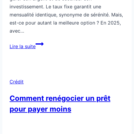
investissement. Le taux fixe garantit une
mensualité identique, synonyme de sérénité. Mais,
est-ce pour autant la meilleure option ? En 2025,
avec…
Le
Lire la suite
taux
fixe
n’est
pas
Crédit
toujours
le
Comment renégocier un prêt
plus
pour payer moins
sûr