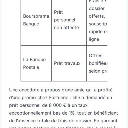
Frais de
dossier
À p
Prêt
Boursorama
offerts,
de
personnel
Banque
souscription
sur
non affecté
rapide en
mo
ligne
À p
Offres
La Banque
de 
Prêt travaux
bonifiées
Postale
sur
selon profil
mo
Une anecdote à propos d’une amie qui a profité
d’une promo chez Fortuneo : elle a demandé un
prêt personnel de 8 000 € à un taux
exceptionnellement bas de 1%, tout en bénéficiant
de l’absence totale de frais de dossier. En gardant