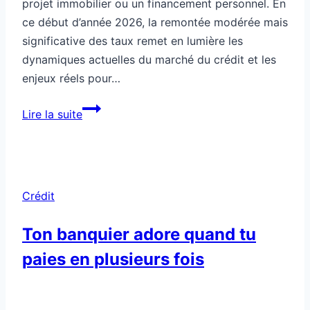
projet immobilier ou un financement personnel. En
ce début d’année 2026, la remontée modérée mais
significative des taux remet en lumière les
dynamiques actuelles du marché du crédit et les
enjeux réels pour…
Crédit
Lire la suite
et
taux
:
comprendre
Crédit
une
hausse
Ton banquier adore quand tu
soudaine
paies en plusieurs fois