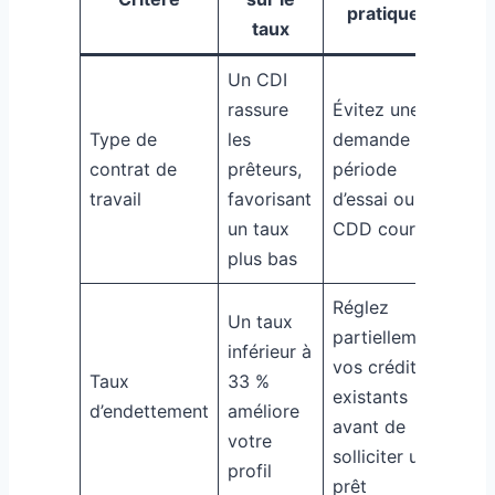
pratiques
taux
Un CDI
rassure
Évitez une
Type de
les
demande en
contrat de
prêteurs,
période
travail
favorisant
d’essai ou de
un taux
CDD court
plus bas
Réglez
Un taux
partiellement
inférieur à
vos crédits
Taux
33 %
existants
d’endettement
améliore
avant de
votre
solliciter un
profil
prêt