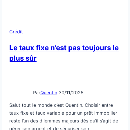
salaire
te
ment
sur
Crédit
ton
vrai
Le taux fixe n’est pas toujours le
pouvoir
plus sûr
d’achat
Par
Quentin
30/11/2025
Salut tout le monde c’est Quentin. Choisir entre
taux fixe et taux variable pour un prêt immobilier
reste l’un des dilemmes majeurs dès qu’il s’agit de
gérer son argent et de sécuriser son