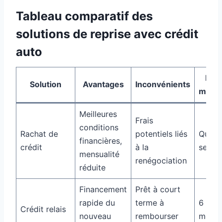
Tableau comparatif des
solutions de reprise avec crédit
auto
Dur
Solution
Avantages
Inconvénients
moye
Meilleures
Frais
conditions
Rachat de
potentiels liés
Quelq
financières,
crédit
à la
semai
mensualité
renégociation
réduite
Financement
Prêt à court
rapide du
terme à
6 à 12
Crédit relais
nouveau
rembourser
mois