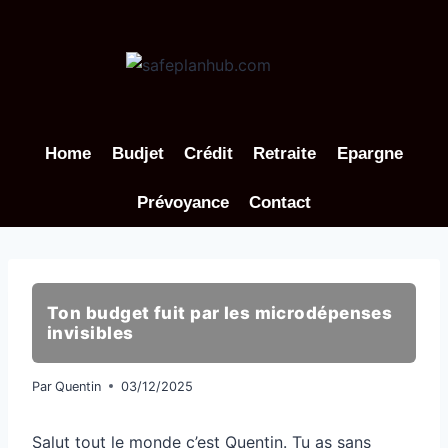
Aller
au
contenu
Home
Budjet
Crédit
Retraite
Epargne
Prévoyance
Contact
Ton budget fuit par les microdépenses
invisibles
Par
Quentin
03/12/2025
Salut tout le monde c’est Quentin. Tu as sans